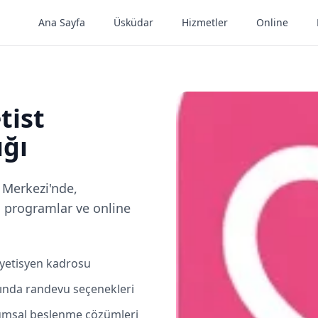
Ana Sayfa
Üsküdar
Hizmetler
Online
tist
ğı
 Merkezi'nde,
l programlar ve online
iyetisyen kadrosu
sında randevu seçenekleri
rumsal beslenme çözümleri