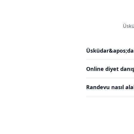
Üskü
Üsküdar&apos;da 
Online diyet danı
Randevu nasıl ala