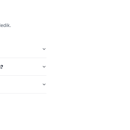
edik.
ı?