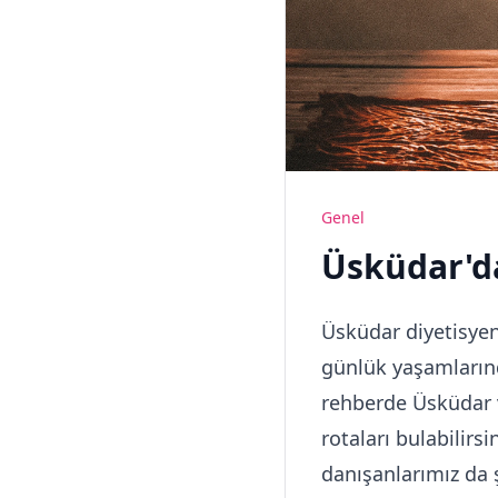
Genel
Üsküdar'da
Üsküdar diyetisyen
günlük yaşamlarınd
rehberde Üsküdar v
rotaları bulabilirs
danışanlarımız da 