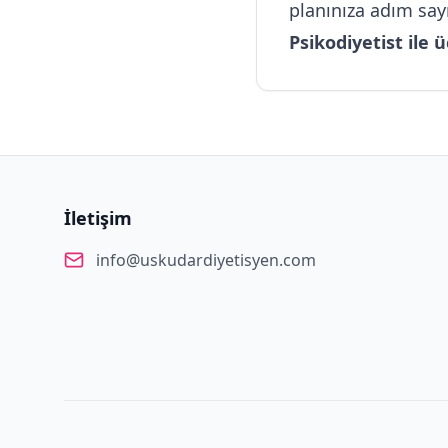
planınıza adım sayı
Psikodiyetist ile
İletişim
info@uskudardiyetisyen.com