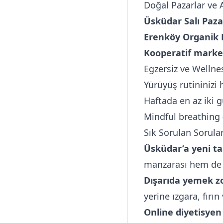
Doğal Pazarlar ve A
Üsküdar Salı Paza
Erenköy Organik P
Kooperatif market
Egzersiz ve Wellne
Yürüyüş rutininizi 
Haftada en az iki g
Mindful breathing (
Sık Sorulan Sorula
Üsküdar’a yeni t
manzarası hem de g
Dışarıda yemek z
yerine ızgara, fırı
Online diyetisyen