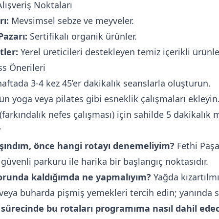
lışveriş Noktaları
rı:
Mevsimsel sebze ve meyveler.
azarı:
Sertifikalı organik ürünler.
ler:
Yerel üreticileri destekleyen temiz içerikli ürünle
ss Önerileri
haftada 3-4 kez 45’er dakikalık seanslarla oluşturun.
ün yoga veya pilates gibi esneklik çalışmaları ekleyin
farkındalık nefes çalışması) için sahilde 5 dakikalık m
r
aşındım, önce hangi rotayı denemeliyim?
Fethi Paş
üvenli parkuru ile harika bir başlangıç noktasıdır.
orunda kaldığımda ne yapmalıyım?
Yağda kızartılm
n veya buharda pişmiş yemekleri tercih edin; yanında s
 sürecinde bu rotaları programıma nasıl dahil ede