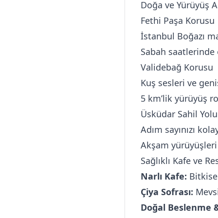
Doğa ve Yürüyüş Al
Fethi Paşa Korusu
İstanbul Boğazı ma
Sabah saatlerinde 
Validebağ Korusu
Kuş sesleri ve geniş
5 km’lik yürüyüş r
Üsküdar Sahil Yolu
Adım sayınızı kolay
Akşam yürüyüşleri 
Sağlıklı Kafe ve Re
Narlı Kafe:
Bitkise
Çiya Sofrası:
Mevsi
Doğal Beslenme &