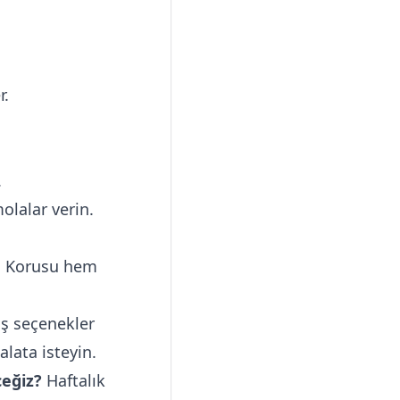
r.
.
olalar verin.
a Korusu hem
ış seçenekler
alata isteyin.
ceğiz?
Haftalık