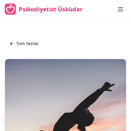
Psikodiyetist Üsküdar
Tüm Yazılar