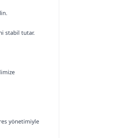
in.
 stabil tutar.
limize
res yönetimiyle