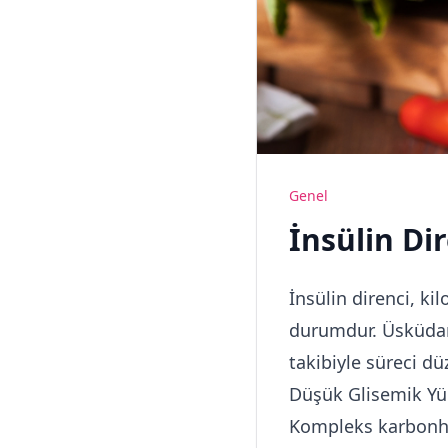
Genel
İnsülin Dir
İnsülin direnci, k
durumdur. Üsküdar 
takibiyle süreci dü
Düşük Glisemik Yü
Kompleks karbonhidr