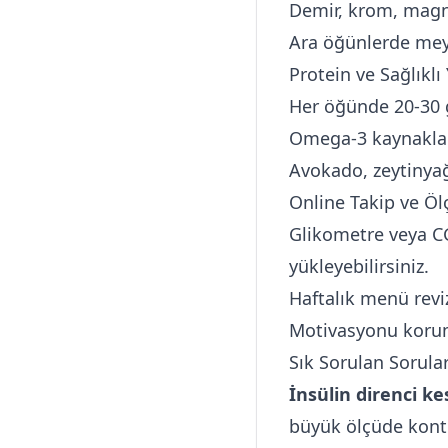
Demir, krom, magne
Ara öğünlerde mey
Protein ve Sağlıklı
Her öğünde 20-30 g 
Omega-3 kaynakları
Avokado, zeytinyağı
Online Takip ve Ö
Glikometre veya CG
yükleyebilirsiniz.
Haftalık menü reviz
Motivasyonu korum
Sık Sorulan Sorula
İnsülin direnci ke
büyük ölçüde kontro