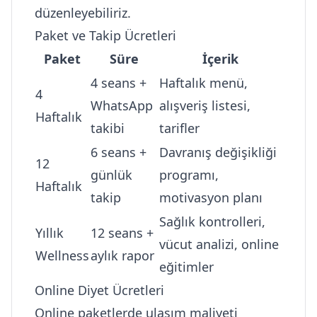
düzenleyebiliriz.
Paket ve Takip Ücretleri
Paket
Süre
İçerik
4 seans +
Haftalık menü,
4
WhatsApp
alışveriş listesi,
Haftalık
takibi
tarifler
6 seans +
Davranış değişikliği
12
günlük
programı,
Haftalık
takip
motivasyon planı
Sağlık kontrolleri,
Yıllık
12 seans +
vücut analizi, online
Wellness
aylık rapor
eğitimler
Online Diyet Ücretleri
Online paketlerde ulaşım maliyeti